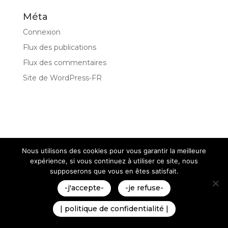
Méta
Connexion
Flux des publications
Flux des commentaires
Site de WordPress-FR
Nous utilisons des cookies pour vous garantir la meilleure
expérience, si vous continuez à utiliser ce site, nous
supposerons que vous en êtes satisfait.
Mentions Légales
-j'accepte-
-je refuse-
Politique de Confidentialité
Plan du Site
Création site internet | VEONEO |
| politique de confidentialité |