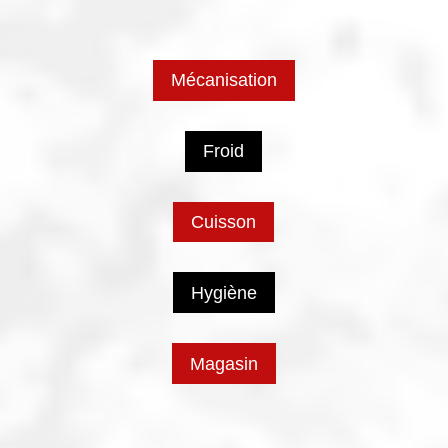
Mécanisation
Froid
Cuisson
Hygiène
Magasin