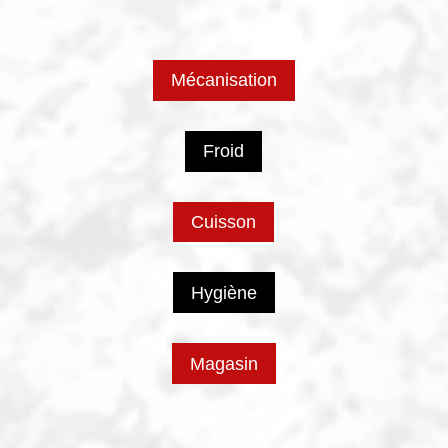
Mécanisation
Froid
Cuisson
Hygiène
Magasin