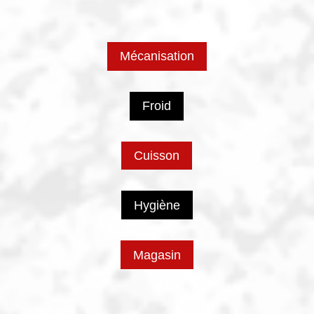
Mécanisation
Froid
Cuisson
Hygiène
Magasin